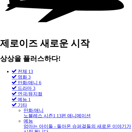
제로이즈 새로운 시작
상상을 플러스하다!
전체 13
영화
3
만화/애니
6
드라마
3
연극/뮤지컬
예능
1
기타
만화/애니
노블레스 시즌1 13편 애니메이션
예능
엄마는 아이돌 - 돌아온 슈퍼걸들의 새로운 이야기가
시작 됩니다.