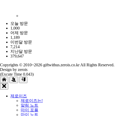
오늘 방문
1,000
어제 방문
1,189
이번달 방문
7,214
지난달 방문
379,647
Copyrights © 2010~2026 giftwithus.zerois.co.kr All Rights Reserved.
Design by zerois
(Excute Time 0.043)
제로이즈
제로이즈는!
알림 노트
마이 포플
마이 노트