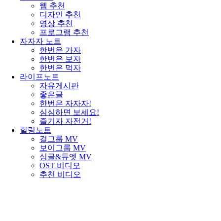
웹 추천
디자인 추천
영상 추천
프로그램 추천
자자자 노트
한번은 가자
한번은 보자
한번은 먹자
라이프노트
자유게시판
좋은글
한번은 자자자!
심심하면 보세요!
즐기자 자전거!
힐링노트
걸그룹 MV
보이그룹 MV
싱글&듀엣 MV
OST 비디오
추천 비디오